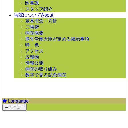
医事課
スタッフ紹介
当院について
About
基本理念・方針
ご挨拶
病院概要
厚生労働大臣が定める掲示事項
特 色
アクセス
広報物
情報公開
病院の取り組み
数字で見る記念病院
Language
メニュー