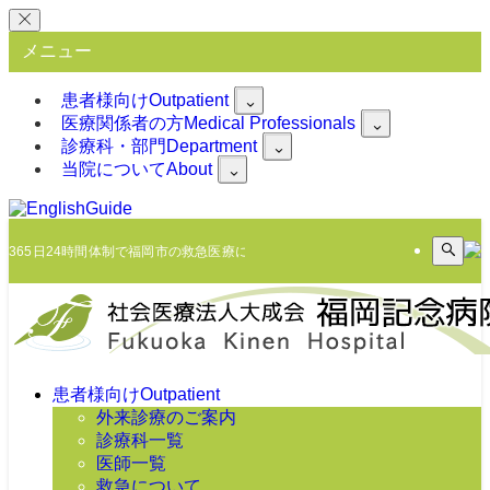
メニュー
患者様向け
Outpatient
医療関係者の方
Medical Professionals
診療科・部門
Department
当院について
About
365日24時間体制で福岡市の救急医療に臨みます
患者様向け
Outpatient
外来診療のご案内
診療科一覧
医師一覧
救急について