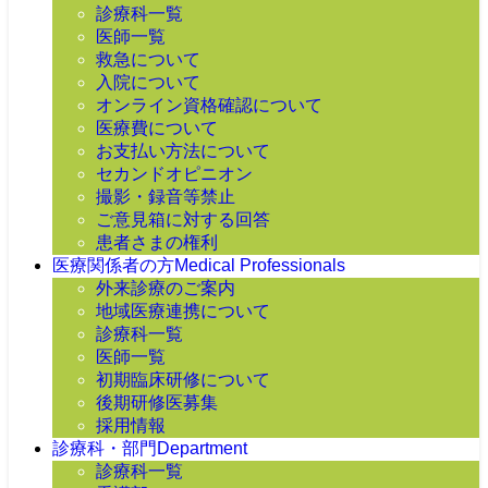
診療科一覧
医師一覧
救急について
入院について
オンライン資格確認について
医療費について
お支払い方法について
セカンドオピニオン
撮影・録音等禁止
ご意見箱に対する回答
患者さまの権利
医療関係者の方
Medical Professionals
外来診療のご案内
地域医療連携について
診療科一覧
医師一覧
初期臨床研修について
後期研修医募集
採用情報
診療科・部門
Department
診療科一覧