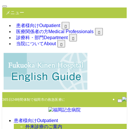
メニュー
患者様向け
Outpatient
医療関係者の方
Medical Professionals
診療科・部門
Department
当院について
About
365日24時間体制で福岡市の救急医療に臨みます
患者様向け
Outpatient
外来診療のご案内