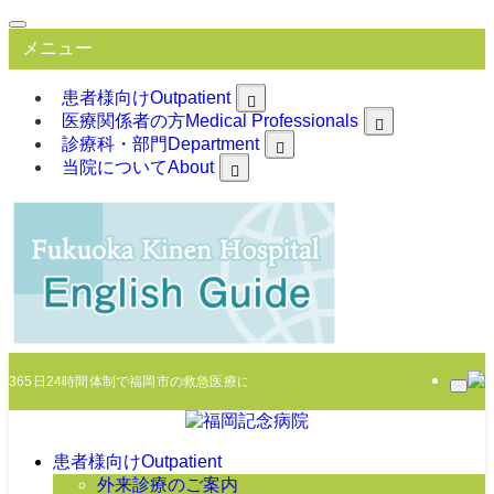
メニュー
患者様向け
Outpatient
医療関係者の方
Medical Professionals
診療科・部門
Department
当院について
About
365日24時間体制で福岡市の救急医療に臨みます
患者様向け
Outpatient
外来診療のご案内