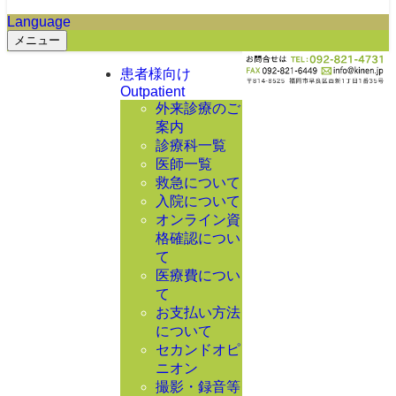
Language
メニュー
患者様向け
Outpatient
外来診療のご
案内
診療科一覧
医師一覧
救急について
入院について
オンライン資
格確認につい
て
医療費につい
て
お支払い方法
について
セカンドオピ
ニオン
撮影・録音等