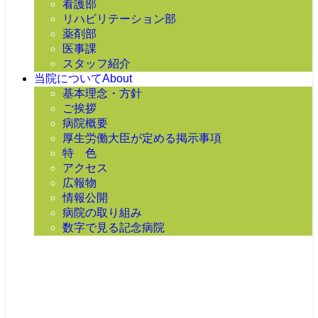
看護部
リハビリテーション部
薬剤部
医事課
スタッフ紹介
当院について
About
基本理念・方針
ご挨拶
病院概要
厚生労働大臣が定める掲示事項
特 色
アクセス
広報物
情報公開
病院の取り組み
数字で見る記念病院