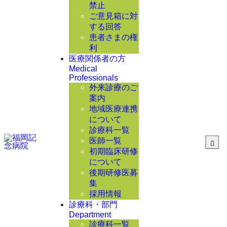
禁止
ご意見箱に対
する回答
患者さまの権
利
医療関係者の方
Medical
Professionals
外来診療のご
案内
地域医療連携
について
診療科一覧
医師一覧
初期臨床研修
について
後期研修医募
集
採用情報
診療科・部門
Department
診療科一覧