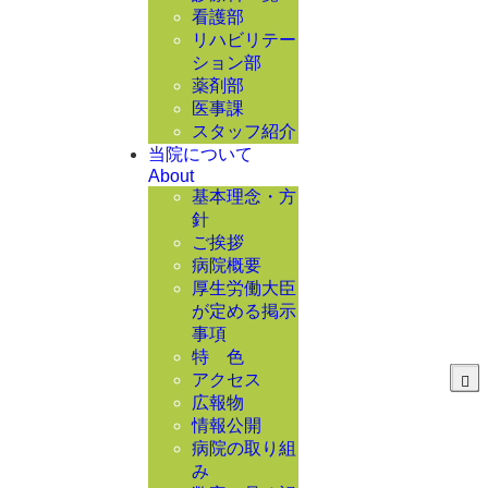
看護部
リハビリテー
ション部
薬剤部
医事課
スタッフ紹介
当院について
About
基本理念・方
針
ご挨拶
病院概要
厚生労働大臣
が定める掲示
事項
特 色
アクセス
広報物
情報公開
病院の取り組
み