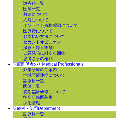
診療科一覧
医師一覧
救急について
入院について
オンライン資格確認について
医療費について
お支払い方法について
セカンドオピニオン
撮影・録音等禁止
ご意見箱に対する回答
患者さまの権利
医療関係者の方
Medical Professionals
外来診療のご案内
地域医療連携について
診療科一覧
医師一覧
初期臨床研修について
後期研修医募集
採用情報
診療科・部門
Department
診療科一覧