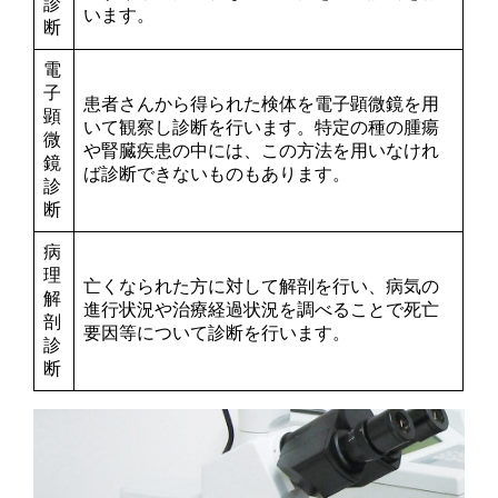
診
います。
断
電
子
患者さんから得られた検体を電子顕微鏡を用
顕
いて観察し診断を行います。特定の種の腫瘍
微
や腎臓疾患の中には、この方法を用いなけれ
鏡
ば診断できないものもあります。
診
断
病
理
亡くなられた方に対して解剖を行い、病気の
解
進行状況や治療経過状況を調べることで死亡
剖
要因等について診断を行います。
診
断