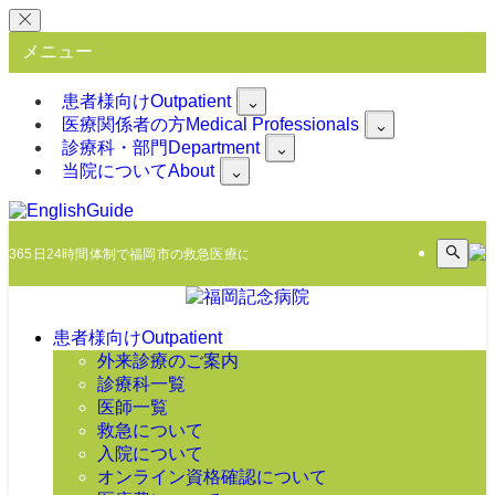
メニュー
患者様向け
Outpatient
医療関係者の方
Medical Professionals
診療科・部門
Department
当院について
About
365日24時間体制で福岡市の救急医療に臨みます
患者様向け
Outpatient
外来診療のご案内
診療科一覧
医師一覧
救急について
入院について
オンライン資格確認について