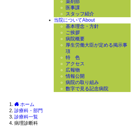
薬剤部
医事課
スタッフ紹介
当院について
About
基本理念・方針
ご挨拶
病院概要
厚生労働大臣が定める掲示事
項
特 色
アクセス
広報物
情報公開
病院の取り組み
数字で見る記念病院
ホーム
診療科・部門
診療科一覧
病理診断科