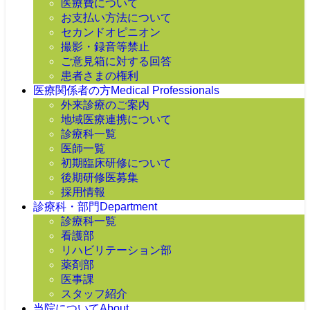
医療費について
お支払い方法について
セカンドオピニオン
撮影・録音等禁止
ご意見箱に対する回答
患者さまの権利
医療関係者の方
Medical Professionals
外来診療のご案内
地域医療連携について
診療科一覧
医師一覧
初期臨床研修について
後期研修医募集
採用情報
診療科・部門
Department
診療科一覧
看護部
リハビリテーション部
薬剤部
医事課
スタッフ紹介
当院について
About