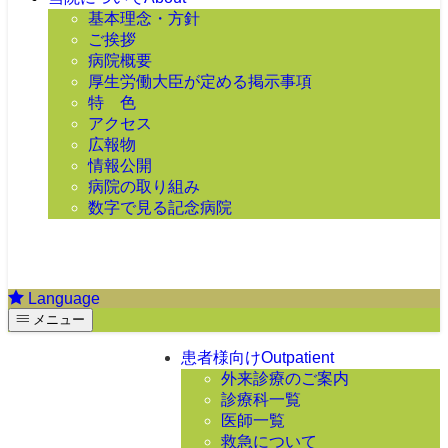
基本理念・方針
ご挨拶
病院概要
厚生労働大臣が定める掲示事項
特 色
アクセス
広報物
情報公開
病院の取り組み
数字で見る記念病院
Language
メニュー
患者様向け
Outpatient
外来診療のご案内
診療科一覧
医師一覧
救急について